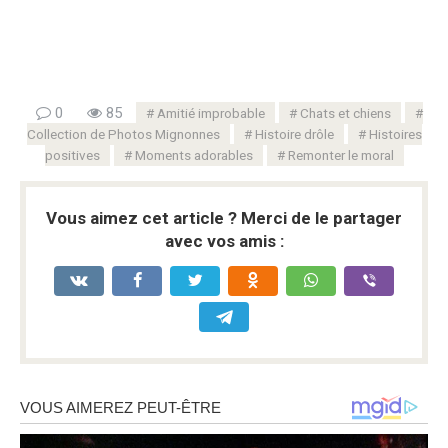
0
85
Amitié improbable
Chats et chiens
Collection de Photos Mignonnes
Histoire drôle
Histoires
positives
Moments adorables
Remonter le moral
Vous aimez cet article ? Merci de le partager
avec vos amis :