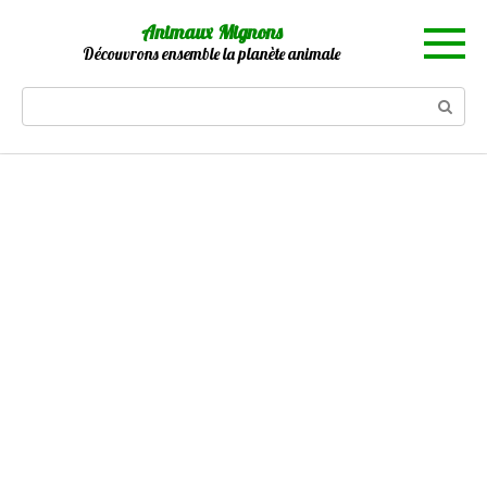
Skip
Animaux Mignons
to
Découvrons ensemble la planète animale
content
Search: