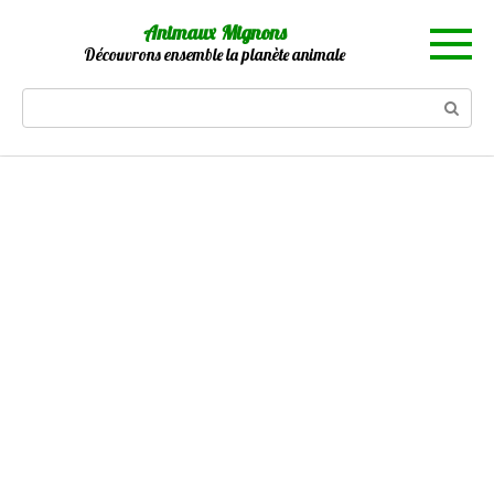
Skip
Animaux Mignons
to
Découvrons ensemble la planète animale
content
Search: