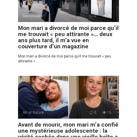
Sauvetages
0
26
Mon mari a divorcé de moi parce qu’il
me trouvait « peu attirante »… deux
ans plus tard, il m’a vue en
couverture d’un magazine
Mon mari a divorcé de moi parce qu’il me trouvait « peu
attirante »…
Art et Nature
0
15
Avant de mourir, mon mari m’a confié
une mystérieuse adolescente : la
vérité cachée dans une vieille boîte a