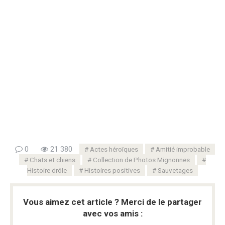
0
21 380
Actes héroïques
Amitié improbable
Chats et chiens
Collection de Photos Mignonnes
Histoire drôle
Histoires positives
Sauvetages
Vous aimez cet article ? Merci de le partager
avec vos amis :