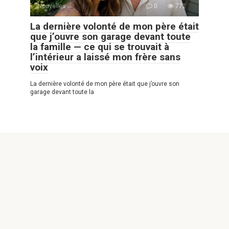
Nouvelles
0
772
La dernière volonté de mon père était
que j’ouvre son garage devant toute
la famille — ce qui se trouvait à
l’intérieur a laissé mon frère sans
voix
La dernière volonté de mon père était que j’ouvre son
garage devant toute la
© 2026 Animaux Mignons
Politique de confidentialité
|
Politique de Cookies
|
Formulaire
de contact
|
Attention ! Tous les droits sont réservés. L’utilisation des
documents et leur transmission sous quelque forme que ce