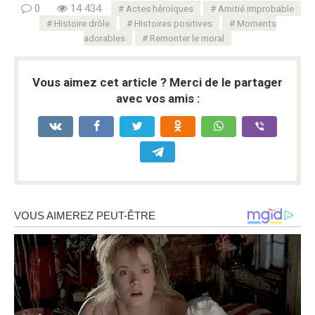
0
14 434
Actes héroïques
Amitié improbable
Histoire drôle
Histoires positives
Moments
adorables
Remonter le moral
Vous aimez cet article ? Merci de le partager
avec vos amis :