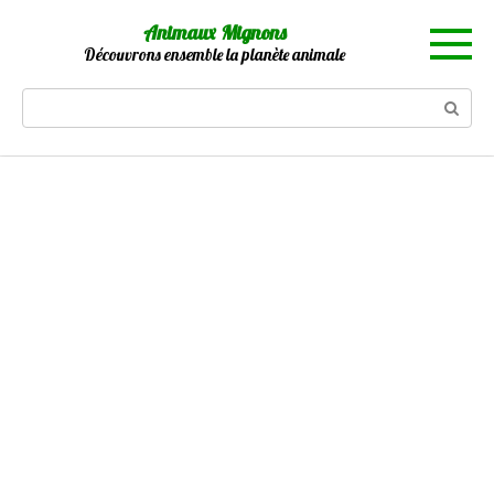
Skip
Animaux Mignons
to
Découvrons ensemble la planète animale
content
Search: