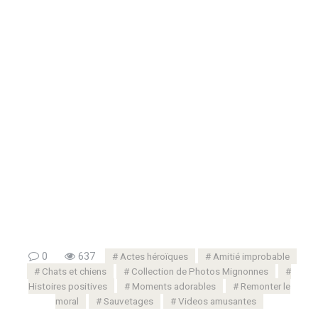
0
637
Actes héroïques
Amitié improbable
Chats et chiens
Collection de Photos Mignonnes
Histoires positives
Moments adorables
Remonter le
moral
Sauvetages
Videos amusantes