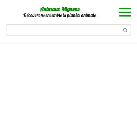
Skip
Animaux Mignons
to
Découvrons ensemble la planète animale
content
Search: