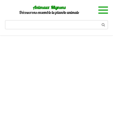
Skip
Animaux Mignons
to
Découvrons ensemble la planète animale
content
Search: