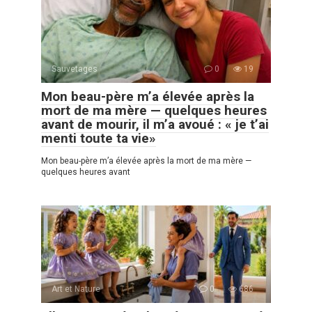
Sauvetages
0
19
Mon beau-père m’a élevée après la
mort de ma mère — quelques heures
avant de mourir, il m’a avoué : « je t’ai
menti toute ta vie»
Mon beau-père m’a élevée après la mort de ma mère —
quelques heures avant
Art et Nature
0
686