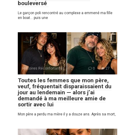
bouleversé
Le garçon poli rencontré au complexe a emmené ma fille
en boat… puis une
Histoires Réconfortantes
0
27
Toutes les femmes que mon père,
veuf, fréquentait disparaissaient du
jour au lendemain — alors j’ai
demandé à ma meilleure amie de
sortir avec lui
Mon père a perdu ma mère il y a douze ans. Après sa mort,