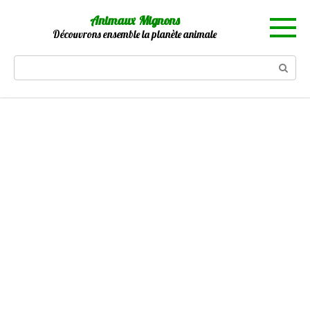
Skip
Animaux Mignons
to
Découvrons ensemble la planète animale
content
Search: