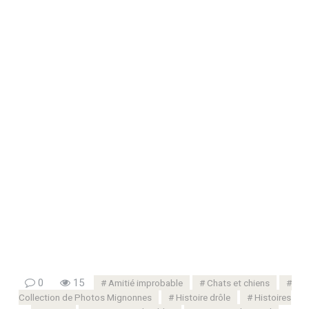
0
15
Amitié improbable
Chats et chiens
Collection de Photos Mignonnes
Histoire drôle
Histoires