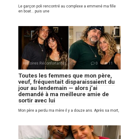
Le garçon poli rencontré au complexe a emmené ma fille
en boat… puis une
Histoires Réconfortantes
0
11
Toutes les femmes que mon père,
veuf, fréquentait disparaissaient du
jour au lendemain — alors j’ai
demandé à ma meilleure amie de
sortir avec lui
Mon père a perdu ma mère il y a douze ans. Après sa mort,