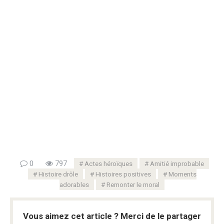
0
797
Actes héroïques
Amitié improbable
Histoire drôle
Histoires positives
Moments
adorables
Remonter le moral
Vous aimez cet article ? Merci de le partager