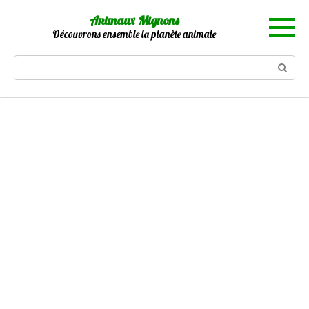
Skip
Animaux Mignons
to
Découvrons ensemble la planète animale
content
Search: