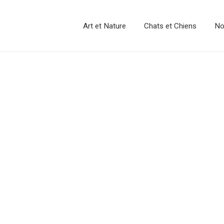
Art et Nature
Chats et Chiens
No