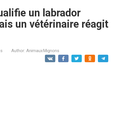
alifie un labrador
s un vétérinaire réagit
es
Author:
AnimauxMignons