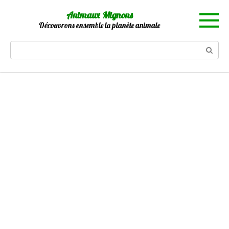
Skip
Animaux Mignons
to
Découvrons ensemble la planète animale
content
Search: