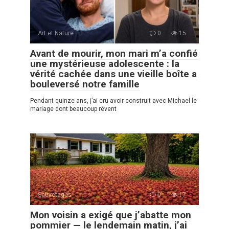
Art et Nature
0
15
Avant de mourir, mon mari m’a confié
une mystérieuse adolescente : la
vérité cachée dans une vieille boîte a
bouleversé notre famille
Pendant quinze ans, j’ai cru avoir construit avec Michael le
mariage dont beaucoup rêvent
Sauvetages
0
17
Mon voisin a exigé que j’abatte mon
pommier — le lendemain matin, j’ai