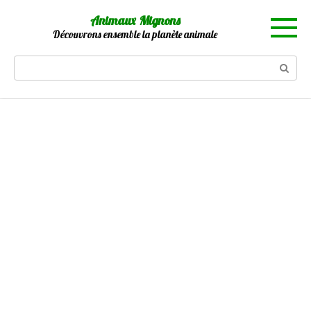
Skip
Animaux Mignons
to
Découvrons ensemble la planète animale
content
Search: