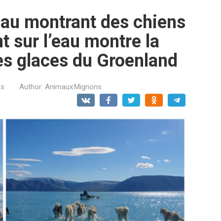
eau montrant des chiens
t sur l’eau montre la
des glaces du Groenland
es
Author:
AnimauxMignons