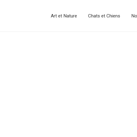
Art et Nature
Chats et Chiens
No